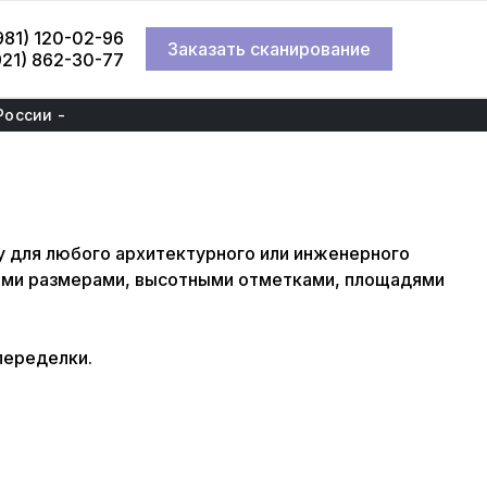
981) 120-02-96
Заказать сканирование
921) 862-30-77
России -
 для любого архитектурного или инженерного
ными размерами, высотными отметками, площадями
переделки.