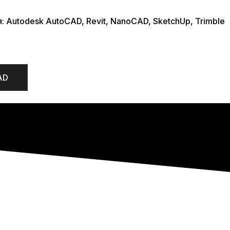
я:
Autodesk AutoCAD
,
Revit
,
NanoCAD
,
SketchUp
,
Trimble
AD