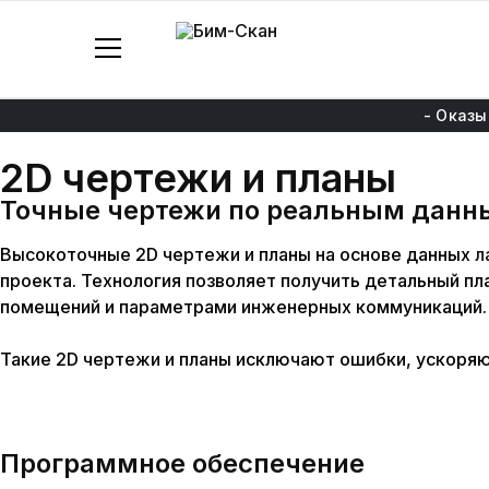
Бим-
3D
Скан
Лазерное
сканирование
и
- Оказы
моделирование
2D
чертежи
и планы
Точные чертежи по реальным данн
Высокоточные
2D чертежи и планы
на основе данных
л
проекта. Технология позволяет получить детальный п
помещений и параметрами инженерных коммуникаций.
Такие
2D чертежи и планы
исключают ошибки, ускоряют
Программное
обеспечение