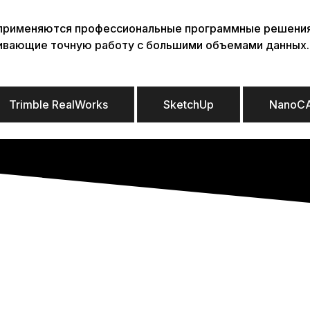
й применяются профессиональные программные решени
ивающие точную работу с большими объемами данных.
Trimble RealWorks
SketchUp
NanoC