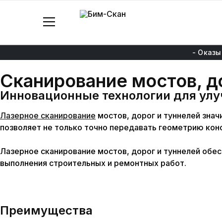
Бим-
3D
Скан
Лазерное
сканирование
и
- Оказы
моделирование
Сканирование
мостов,
до
Инновационные технологии для ул
Лазерное сканирование
мостов, дорог и туннелей зна
позволяет не только точно передавать геометрию конс
Лазерное сканирование мостов, дорог и туннелей обес
выполнения строительных и ремонтных работ.
Преимущества