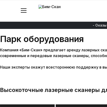
Бим-
3D
Скан
Лазерное
сканирование
и
- Оказы
моделирование
Парк
оборудования
Компания «Бим-Скан» предлагает аренду лазерных ск
современные и передовые лазерные сканеры, способн
Наши эксперты окажут всестороннюю поддержку в вы
Высокоточные
лазерные сканеры д